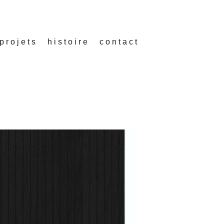
p r o j e t s
h i s t o i r e
c o n t a c t